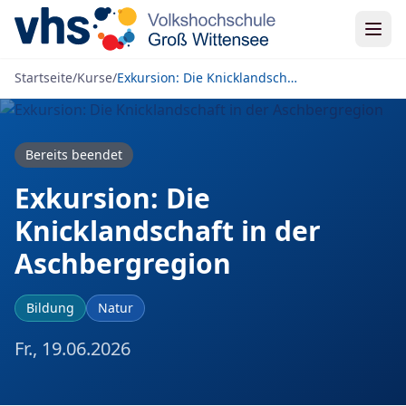
Zum Inhalt springen
Startseite
/
Kurse
/
Exkursion: Die Knicklandschaft in der Aschbergregion
Bereits beendet
Exkursion: Die
Knicklandschaft in der
Aschbergregion
Bildung
Natur
Fr., 19.06.2026