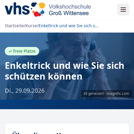
Zum Inhalt springen
Startseite
/
Kurse
/
Enkeltrick und wie Sie sich schützen können
✓
freie Plätze
Enkeltrick und wie Sie sich
schützen können
Di., 29.09.2026
KI-generiert - magnific.com